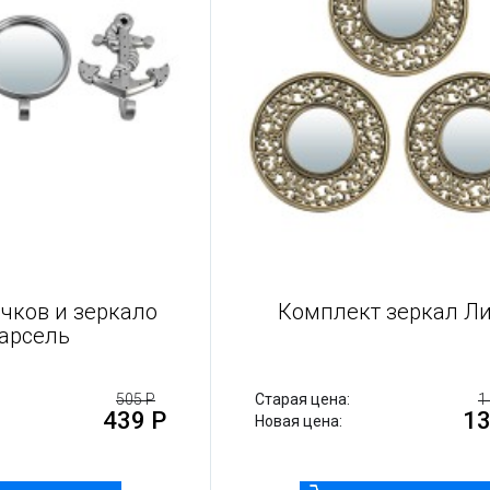
чков и зеркало
Комплект зеркал Л
арсель
505 Р
Старая цена:
1
439 Р
13
Новая цена: