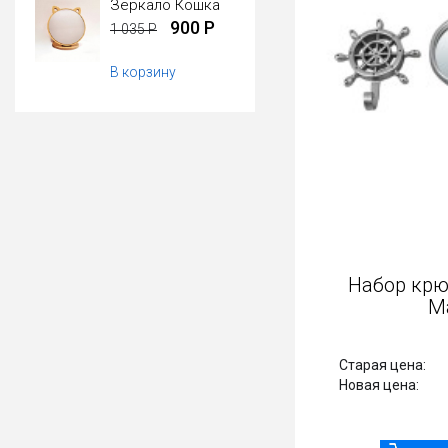
Зеркало Кошка
900 Р
1 035 Р
В корзину
Комплект зеркал Плезир
Набор крю
М
Старая цена:
1 680 Р
Старая цена:
1400 Р
Новая цена:
Новая цена: