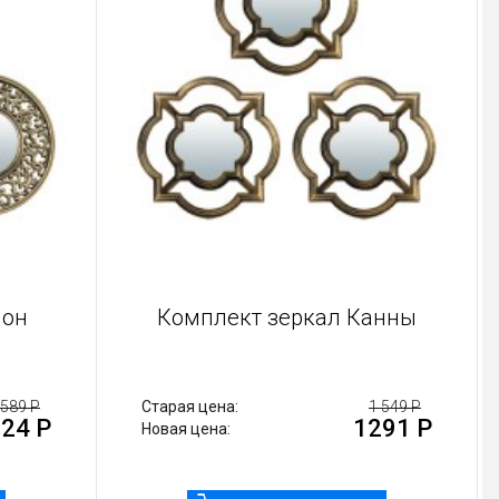
ион
Комплект зеркал Канны
 589 Р
Старая цена:
1 549 Р
24 Р
1291 Р
Новая цена: