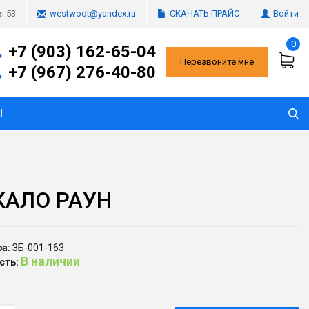
СКАЧАТЬ ПРАЙС
Войти
я 53
westwoot@yandex.ru
0
+7 (903) 162-65-04
Перезвоните мне
+7 (967) 276-40-80
Ы
КАЛО РАУН
а:
ЗБ-001-163
В наличии
сть: