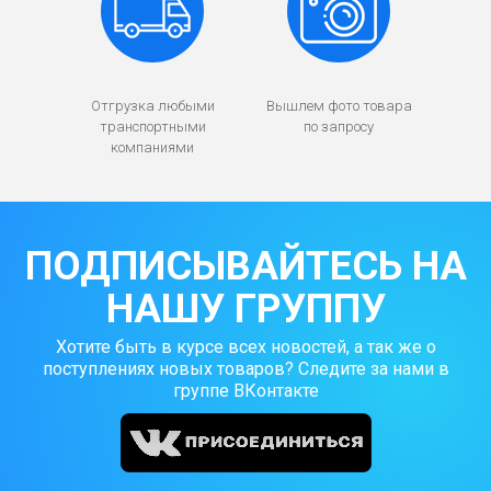
Отгрузка любыми
Вышлем фото товара
транспортными
по запросу
компаниями
ПОДПИСЫВАЙТЕСЬ НА
НАШУ ГРУППУ
Хотите быть в курсе всех новостей, а так же о
поступлениях новых товаров? Следите за нами в
группе ВКонтакте