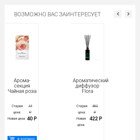
ВОЗМОЖНО ВАС ЗАИНТЕРЕСУЕТ
Арома-
Ароматический
секция
диффузор
Чайная роза
Flora
44
485
Старая
Старая
Р
Р
цена:
цена:
40 Р
422 Р
Новая цена:
Новая
Н
цена: