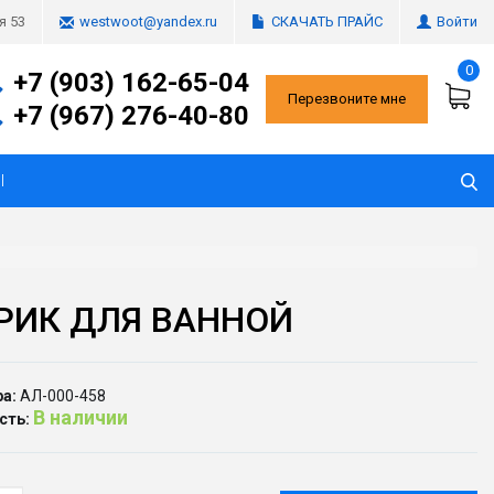
СКАЧАТЬ ПРАЙС
Войти
я 53
westwoot@yandex.ru
0
+7 (903) 162-65-04
Перезвоните мне
+7 (967) 276-40-80
Ы
РИК ДЛЯ ВАННОЙ
а:
АЛ-000-458
В наличии
сть: