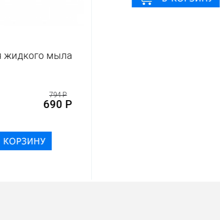
я жидкого мыла
794 Р
690 Р