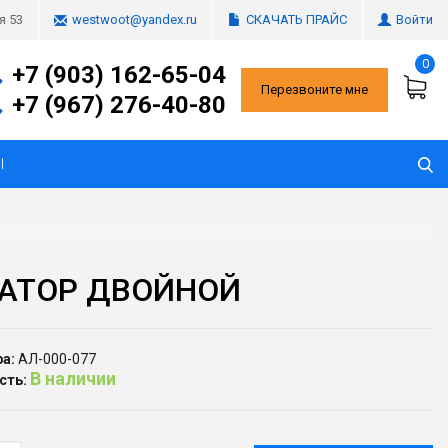
СКАЧАТЬ ПРАЙС
Войти
я 53
westwoot@yandex.ru
0
+7 (903) 162-65-04
Перезвоните мне
+7 (967) 276-40-80
Ы
АТОР ДВОЙНОЙ
а:
АЛ-000-077
В наличии
сть: