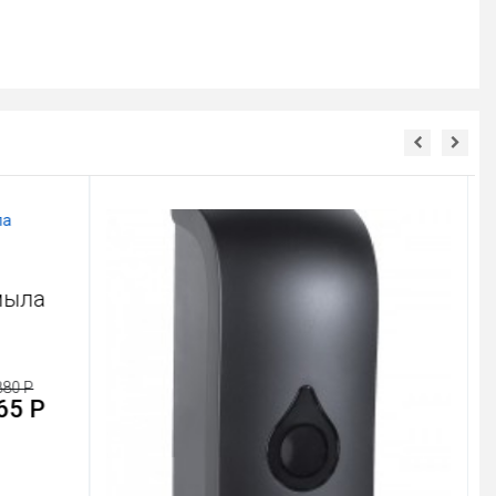
 мыла
880 Р
65 Р